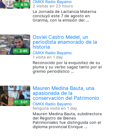
CMKX Radio Bayamo
4:16
2 visitas en
23 hours
La Jornada de Lactancia Materna
concluyó este 7 de agosto en
Granma, con la emisión del …
Osviel Castro Medel, un
periodista enamorado de la
historia
2:40
CMKX Radio Bayamo
1 visita en
1 day
Reconocido por la exquisitez de su
pluma y su verbo sagaz tanto por el
gremio periodístico …
Mauren Medina Bauta, una
apasionada de la
conservación del Patrimonio
3:01
CMKX Radio Bayamo
Ninguna visita en
1 day
Mauren Medina Bauta, subdirectora
del Registro de Bienes
Patrimoniales fue distinguida con el
diploma provincial Enrique …