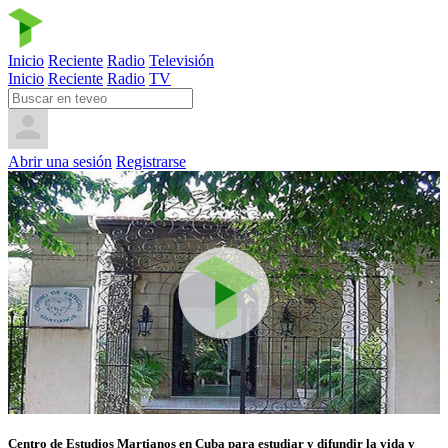
Inicio
Reciente
Radio
Televisión
Inicio
Reciente
Radio
TV
Abrir una sesión
Registrarse
Centro de Estudios Martianos en Cuba para estudiar y difundir la vida y