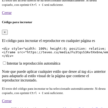
El texto del acceso directo se ha seleccionado automáticamente. Si desea
copiarlo, con oprimir
será suficiente.
Ctrl + C
Cerrar
Código para incrustar
×
El código para incrustar el reproductor en cualquier página es
<div style="width: 100%; height:0; position: relative; 
<iframe src="https://teveo.cu/media/Fu3tqsS3AvtHx6ne/em
</div>
Intentar la reproducción automática
Note que puede aplicar cualquier estilo que desee al
tag
anterior
div
para adaptarlo al estilo visual de la página que contiene el
reproductor incrustado.
El texto del código para incrustar se ha seleccionado automáticamente. Si desea
copiarlo, con oprimir
será suficiente.
Ctrl + C
Cerrar