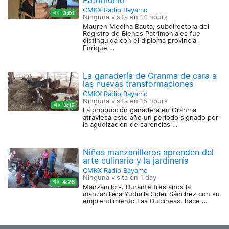
Patrimonio
CMKX Radio Bayamo
3:01
Ninguna visita en
14 hours
Mauren Medina Bauta, subdirectora del
Registro de Bienes Patrimoniales fue
distinguida con el diploma provincial
Enrique …
La ganadería de Granma de cara a
las nuevas transformaciones
CMKX Radio Bayamo
Ninguna visita en
15 hours
3:15
La producción ganadera en Granma
atraviesa este año un período signado por
la agudización de carencias …
Niños manzanilleros aprenden del
arte culinario y la jardinería
CMKX Radio Bayamo
Ninguna visita en
1 day
4:26
Manzanillo -. Durante tres años la
manzanillera Yudmila Soler Sánchez con su
emprendimiento Las Dulcineas, hace …