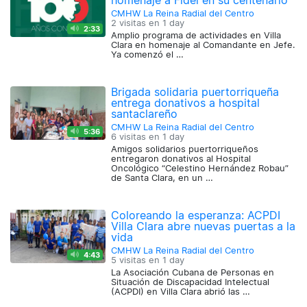
homenaje a Fidel en su centenario
CMHW La Reina Radial del Centro
2 visitas en
1 day
2:33
Amplio programa de actividades en Villa
Clara en homenaje al Comandante en Jefe.
Ya comenzó el …
Brigada solidaria puertorriqueña
entrega donativos a hospital
santaclareño
CMHW La Reina Radial del Centro
5:36
6 visitas en
1 day
Amigos solidarios puertorriqueños
entregaron donativos al Hospital
Oncológico “Celestino Hernández Robau”
de Santa Clara, en un …
Coloreando la esperanza: ACPDI
Villa Clara abre nuevas puertas a la
vida
CMHW La Reina Radial del Centro
4:43
5 visitas en
1 day
La Asociación Cubana de Personas en
Situación de Discapacidad Intelectual
(ACPDI) en Villa Clara abrió las …