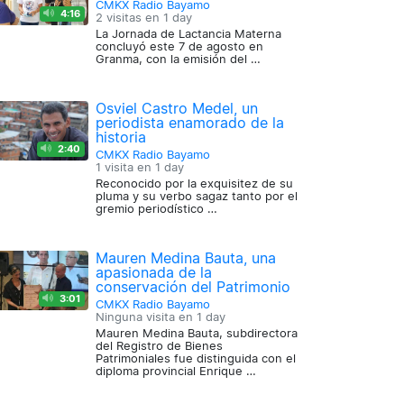
CMKX Radio Bayamo
4:16
2 visitas en
1 day
La Jornada de Lactancia Materna
concluyó este 7 de agosto en
Granma, con la emisión del …
Osviel Castro Medel, un
periodista enamorado de la
historia
2:40
CMKX Radio Bayamo
1 visita en
1 day
Reconocido por la exquisitez de su
pluma y su verbo sagaz tanto por el
gremio periodístico …
Mauren Medina Bauta, una
apasionada de la
conservación del Patrimonio
3:01
CMKX Radio Bayamo
Ninguna visita en
1 day
Mauren Medina Bauta, subdirectora
del Registro de Bienes
Patrimoniales fue distinguida con el
diploma provincial Enrique …