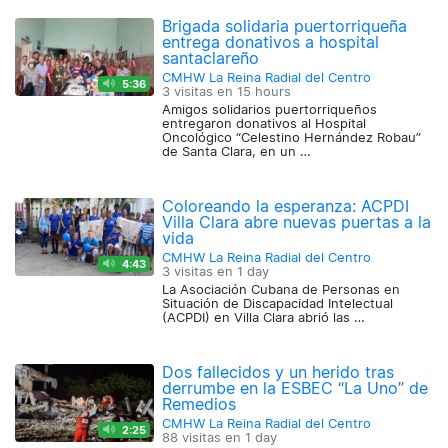
Brigada solidaria puertorriqueña
entrega donativos a hospital
santaclareño
CMHW La Reina Radial del Centro
5:36
3 visitas en
15 hours
Amigos solidarios puertorriqueños
entregaron donativos al Hospital
Oncológico “Celestino Hernández Robau”
de Santa Clara, en un …
Coloreando la esperanza: ACPDI
Villa Clara abre nuevas puertas a la
vida
CMHW La Reina Radial del Centro
4:43
3 visitas en
1 day
La Asociación Cubana de Personas en
Situación de Discapacidad Intelectual
(ACPDI) en Villa Clara abrió las …
Dos fallecidos y un herido tras
derrumbe en la ESBEC “La Uno” de
Remedios
CMHW La Reina Radial del Centro
2:25
88 visitas en
1 day