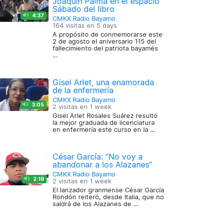
Joaquín Palma en el espacio
Sábado del libro
4:37
CMKX Radio Bayamo
164 visitas en
5 days
A propósito de conmemorarse este
2 de agosto el aniversario 115 del
fallecimiento del patriota bayamés
…
Gisel Arlet, una enamorada
de la enfermería
CMKX Radio Bayamo
3:05
2 visitas en
1 week
Gisel Arlet Rosales Suárez resultó
la mejor graduada de licenciatura
en enfermería este curso en la …
César García: “No voy a
abandonar a los Alazanes”
CMKX Radio Bayamo
2:19
2 visitas en
1 week
El lanzador granmense César García
Rondón reiteró, desde Italia, que no
saldrá de los Alazanes de …