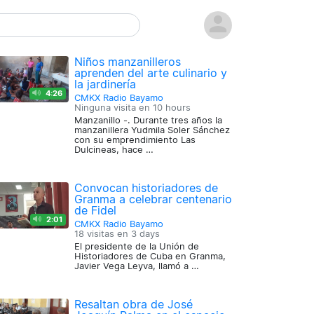
Niños manzanilleros
aprenden del arte culinario y
la jardinería
4:26
CMKX Radio Bayamo
Ninguna visita en
10 hours
Manzanillo -. Durante tres años la
manzanillera Yudmila Soler Sánchez
con su emprendimiento Las
Dulcineas, hace …
Convocan historiadores de
Granma a celebrar centenario
de Fidel
2:01
CMKX Radio Bayamo
18 visitas en
3 days
El presidente de la Unión de
Historiadores de Cuba en Granma,
Javier Vega Leyva, llamó a …
Resaltan obra de José