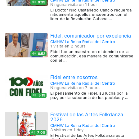
CMHW La Reina Radial del Centro
9:39
Ninguna visita en
1 hour
El Doctor Nilo Castañedo Cancio recuerda
nítidamente aquellos encuentros con el
líder de la Revolución Cubana …
Fidel, comunicador por excelencia
CMHW La Reina Radial del Centro
1 visita en
2 hours
Fidel fue un maestro en el dominio de la
6:52
comunicación, esa manera de comunicarse
con el …
Fidel entre nosotros
CMHW La Reina Radial del Centro
Ninguna visita en
7 hours
El pensamiento de Fidel, su lucha por la
5:19
paz, por la soberanía de los pueblos y …
Festival de las Artes Folkdanza
2026
CMHW La Reina Radial del Centro
3 visitas en
1 day
7:00
El Festival de las Artes Folkdanza está