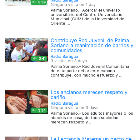
Radio Baraguá
5:39
Ninguna visita en
1 day
Palma Soriano.- Acercar el universo
universitario del Centro Universitario
Municipal (CUM) de la Universidad de
Oriente …
Contribuye Red Juvenil de Palma
Soriano a reanimación de barrios y
comunidades
Radio Baraguá
3:41
3 visitas en
3 days
Palma Soriano.- Red Juvenil Comunitaria
de esta parte del oriente cubano
contribuye, con mucho esfuerzo y …
Los ancianos merecen respeto y
cariño
Radio Baraguá
Ninguna visita en
3 days
3:34
Palma Soriano.- Los adultos mayores o los
abuelos de casa, de toda sociedad
merecen respeto y …
La Lactancia Materna un pacto de