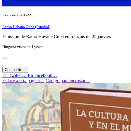
Francés 25-01-22
Radio Habana Cuba (Español)
Émission de Radio Havane Cuba en français du 25 janvier.
Ninguna visita en
4 years
Compartir …
En Twitter…
En Facebook…
Enlace a esta página…
Código para incrustar…