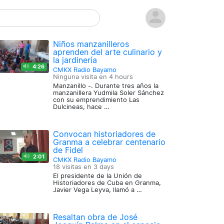
Niños manzanilleros
aprenden del arte culinario y
la jardinería
4:26
CMKX Radio Bayamo
Ninguna visita en
4 hours
Manzanillo -. Durante tres años la
manzanillera Yudmila Soler Sánchez
con su emprendimiento Las
Dulcineas, hace …
Convocan historiadores de
Granma a celebrar centenario
de Fidel
2:01
CMKX Radio Bayamo
18 visitas en
3 days
El presidente de la Unión de
Historiadores de Cuba en Granma,
Javier Vega Leyva, llamó a …
Resaltan obra de José