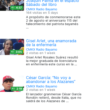
Joaquín Palma en el espacio
Sábado del libro
4:37
CMKX Radio Bayamo
164 visitas en
5 days
A propósito de conmemorarse este
2 de agosto el aniversario 115 del
fallecimiento del patriota bayamés
…
Gisel Arlet, una enamorada
de la enfermería
CMKX Radio Bayamo
3:05
2 visitas en
1 week
Gisel Arlet Rosales Suárez resultó
la mejor graduada de licenciatura
en enfermería este curso en la …
César García: “No voy a
abandonar a los Alazanes”
CMKX Radio Bayamo
2:19
2 visitas en
1 week
El lanzador granmense César García
Rondón reiteró, desde Italia, que no
saldrá de los Alazanes de …