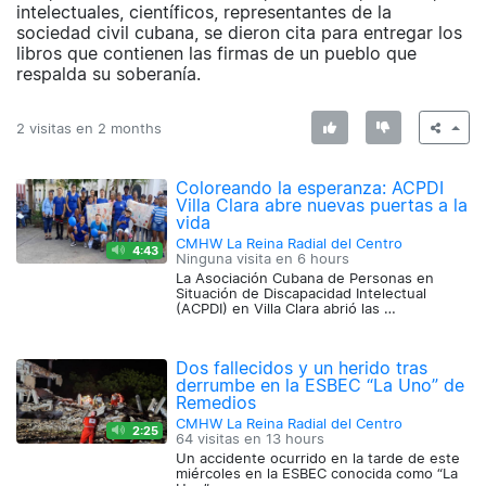
intelectuales, científicos, representantes de la
sociedad civil cubana, se dieron cita para entregar los
libros que contienen las firmas de un pueblo que
respalda su soberanía.
2 visitas en
2 months
Coloreando la esperanza: ACPDI
Villa Clara abre nuevas puertas a la
vida
CMHW La Reina Radial del Centro
4:43
Ninguna visita en
6 hours
La Asociación Cubana de Personas en
Situación de Discapacidad Intelectual
(ACPDI) en Villa Clara abrió las …
Dos fallecidos y un herido tras
derrumbe en la ESBEC “La Uno” de
Remedios
CMHW La Reina Radial del Centro
2:25
64 visitas en
13 hours
Un accidente ocurrido en la tarde de este
miércoles en la ESBEC conocida como “La