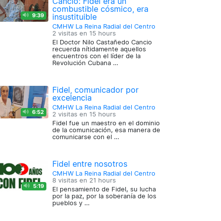
Cancio: Fidel era un
combustible cósmico, era
9:39
insustituible
CMHW La Reina Radial del Centro
2 visitas en
15 hours
El Doctor Nilo Castañedo Cancio
recuerda nítidamente aquellos
encuentros con el líder de la
Revolución Cubana …
Fidel, comunicador por
excelencia
CMHW La Reina Radial del Centro
6:52
2 visitas en
15 hours
Fidel fue un maestro en el dominio
de la comunicación, esa manera de
comunicarse con el …
Fidel entre nosotros
CMHW La Reina Radial del Centro
8 visitas en
21 hours
5:19
El pensamiento de Fidel, su lucha
por la paz, por la soberanía de los
pueblos y …