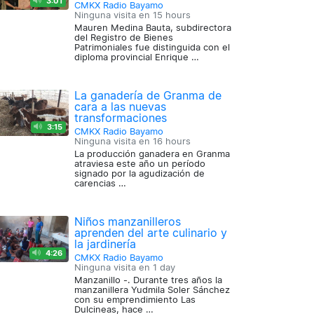
3:01
CMKX Radio Bayamo
Ninguna visita en
15 hours
Mauren Medina Bauta, subdirectora
del Registro de Bienes
Patrimoniales fue distinguida con el
diploma provincial Enrique …
La ganadería de Granma de
cara a las nuevas
transformaciones
3:15
CMKX Radio Bayamo
Ninguna visita en
16 hours
La producción ganadera en Granma
atraviesa este año un período
signado por la agudización de
carencias …
Niños manzanilleros
aprenden del arte culinario y
la jardinería
4:26
CMKX Radio Bayamo
Ninguna visita en
1 day
Manzanillo -. Durante tres años la
manzanillera Yudmila Soler Sánchez
con su emprendimiento Las
Dulcineas, hace …