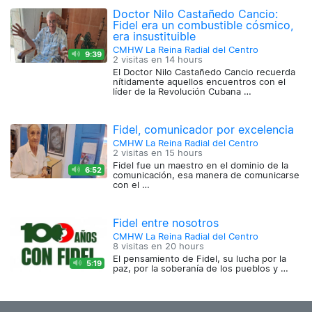
Doctor Nilo Castañedo Cancio:
Fidel era un combustible cósmico,
era insustituible
CMHW La Reina Radial del Centro
9:39
2 visitas en
14 hours
El Doctor Nilo Castañedo Cancio recuerda
nítidamente aquellos encuentros con el
líder de la Revolución Cubana …
Fidel, comunicador por excelencia
CMHW La Reina Radial del Centro
2 visitas en
15 hours
Fidel fue un maestro en el dominio de la
6:52
comunicación, esa manera de comunicarse
con el …
Fidel entre nosotros
CMHW La Reina Radial del Centro
8 visitas en
20 hours
El pensamiento de Fidel, su lucha por la
5:19
paz, por la soberanía de los pueblos y …