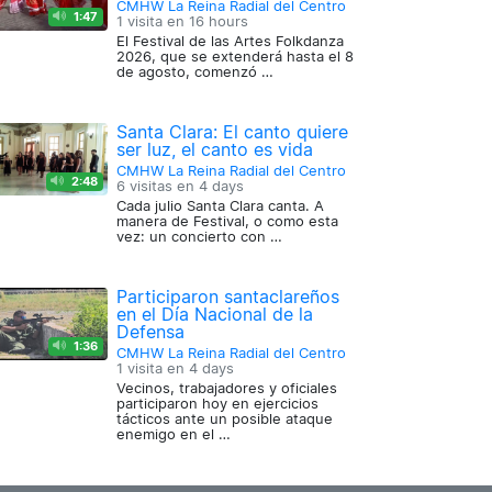
CMHW La Reina Radial del Centro
1:47
1 visita en
16 hours
El Festival de las Artes Folkdanza
2026, que se extenderá hasta el 8
de agosto, comenzó …
Santa Clara: El canto quiere
ser luz, el canto es vida
CMHW La Reina Radial del Centro
2:48
6 visitas en
4 days
Cada julio Santa Clara canta. A
manera de Festival, o como esta
vez: un concierto con …
Participaron santaclareños
en el Día Nacional de la
Defensa
1:36
CMHW La Reina Radial del Centro
1 visita en
4 days
Vecinos, trabajadores y oficiales
participaron hoy en ejercicios
tácticos ante un posible ataque
enemigo en el …