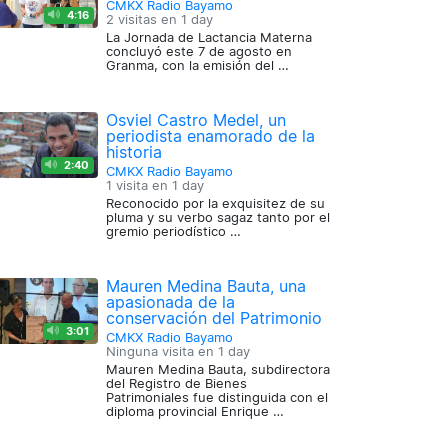
CMKX Radio Bayamo
4:16
2 visitas en
1 day
La Jornada de Lactancia Materna
concluyó este 7 de agosto en
Granma, con la emisión del …
Osviel Castro Medel, un
periodista enamorado de la
historia
2:40
CMKX Radio Bayamo
1 visita en
1 day
Reconocido por la exquisitez de su
pluma y su verbo sagaz tanto por el
gremio periodístico …
Mauren Medina Bauta, una
apasionada de la
conservación del Patrimonio
3:01
CMKX Radio Bayamo
Ninguna visita en
1 day
Mauren Medina Bauta, subdirectora
del Registro de Bienes
Patrimoniales fue distinguida con el
diploma provincial Enrique …