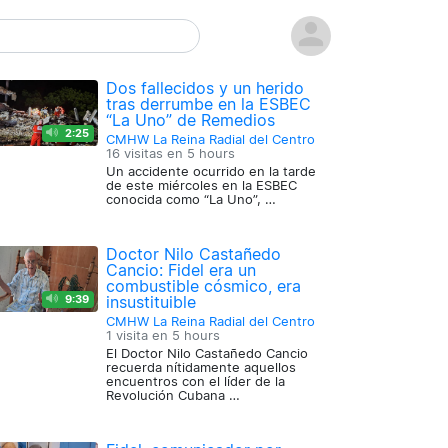
Dos fallecidos y un herido
tras derrumbe en la ESBEC
“La Uno” de Remedios
2:25
CMHW La Reina Radial del Centro
16 visitas en
5 hours
Un accidente ocurrido en la tarde
de este miércoles en la ESBEC
conocida como “La Uno”, …
Doctor Nilo Castañedo
Cancio: Fidel era un
combustible cósmico, era
9:39
insustituible
CMHW La Reina Radial del Centro
1 visita en
5 hours
El Doctor Nilo Castañedo Cancio
recuerda nítidamente aquellos
encuentros con el líder de la
Revolución Cubana …