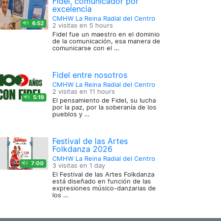
Fidel, comunicador por
excelencia
CMHW La Reina Radial del Centro
6:52
2 visitas en
5 hours
Fidel fue un maestro en el dominio
de la comunicación, esa manera de
comunicarse con el …
Fidel entre nosotros
CMHW La Reina Radial del Centro
2 visitas en
11 hours
5:19
El pensamiento de Fidel, su lucha
por la paz, por la soberanía de los
pueblos y …
Festival de las Artes
Folkdanza 2026
CMHW La Reina Radial del Centro
7:00
3 visitas en
1 day
El Festival de las Artes Folkdanza
está diseñado en función de las
expresiones músico-danzarias de
los …