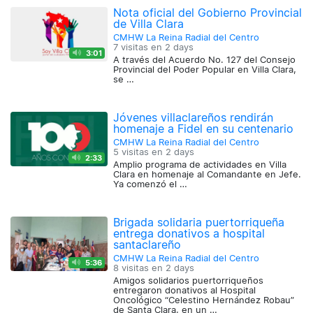
Nota oficial del Gobierno Provincial
de Villa Clara
CMHW La Reina Radial del Centro
7 visitas en
2 days
3:01
A través del Acuerdo No. 127 del Consejo
Provincial del Poder Popular en Villa Clara,
se …
Jóvenes villaclareños rendirán
homenaje a Fidel en su centenario
CMHW La Reina Radial del Centro
5 visitas en
2 days
2:33
Amplio programa de actividades en Villa
Clara en homenaje al Comandante en Jefe.
Ya comenzó el …
Brigada solidaria puertorriqueña
entrega donativos a hospital
santaclareño
CMHW La Reina Radial del Centro
5:36
8 visitas en
2 days
Amigos solidarios puertorriqueños
entregaron donativos al Hospital
Oncológico “Celestino Hernández Robau”
de Santa Clara, en un …