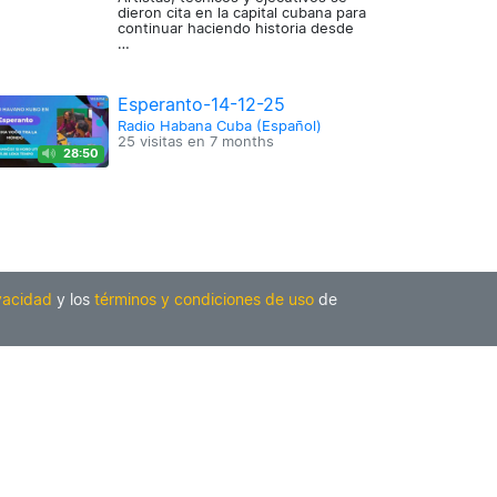
dieron cita en la capital cubana para
continuar haciendo historia desde
…
Esperanto-14-12-25
Radio Habana Cuba (Español)
25 visitas en
7 months
28:50
ivacidad
y los
términos y condiciones de uso
de