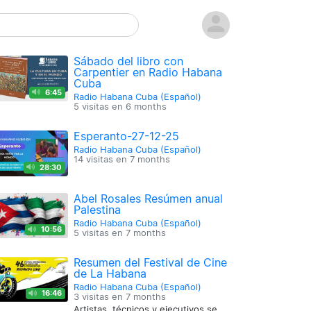
Sábado del libro con
Carpentier en Radio Habana
Cuba
6:45
Radio Habana Cuba (Español)
5 visitas en
6 months
Esperanto-27-12-25
Radio Habana Cuba (Español)
14 visitas en
7 months
28:30
Abel Rosales Resúmen anual
Palestina
Radio Habana Cuba (Español)
10:56
5 visitas en
7 months
Resumen del Festival de Cine
de La Habana
Radio Habana Cuba (Español)
16:46
3 visitas en
7 months
Artistas, técnicos y ejecutivos se