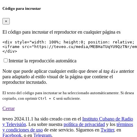
Código para incrustar
×
El código para incrustar el reproductor en cualquier página es
<div style="width: 100%; height:0; position: relative; 
<iframe src="https://teveo.cu/media/MEBHaTUqYU9QzTNr/em
</div>
Intentar la reproducción automática
Note que puede aplicar cualquier estilo que desee al
tag
anterior
div
para adaptarlo al estilo visual de la página que contiene el
reproductor incrustado.
El texto del código para incrustar se ha seleccionado automáticamente. Si desea
copiarlo, con oprimir
será suficiente.
Ctrl + C
Cerrar
teveo
2024.11.1
ha sido creado con
en el
Instituto Cubano de Radio
y Televisión
. Lea sobre nuestra
política de privacidad
y los
términos
y condiciones de uso
de este servicio. Síguenos en
Twitter
, en
Facebook
, o en
Telegram
.