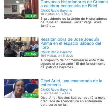
Convocan historiadores de Granma
a celebrar centenario de Fidel
CMKX Radio Bayamo
18 visitas en
3 days
2:01
El presidente de la Unión de Historiadores
de Cuba en Granma, Javier Vega Leyva,
llamó a …
Resaltan obra de José Joaquín
Palma en el espacio Sábado del
libro
CMKX Radio Bayamo
4:37
164 visitas en
5 days
A propósito de conmemorarse este 2 de
agosto el aniversario 115 del fallecimiento
del patriota bayamés …
Gisel Arlet, una enamorada de la
enfermería
CMKX Radio Bayamo
2 visitas en
1 week
3:05
Gisel Arlet Rosales Suárez resultó la mejor
graduada de licenciatura en enfermería
este curso en la …