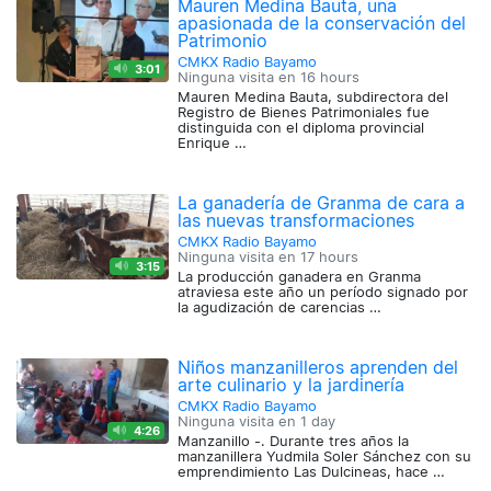
Mauren Medina Bauta, una
apasionada de la conservación del
Patrimonio
CMKX Radio Bayamo
3:01
Ninguna visita en
16 hours
Mauren Medina Bauta, subdirectora del
Registro de Bienes Patrimoniales fue
distinguida con el diploma provincial
Enrique …
La ganadería de Granma de cara a
las nuevas transformaciones
CMKX Radio Bayamo
Ninguna visita en
17 hours
3:15
La producción ganadera en Granma
atraviesa este año un período signado por
la agudización de carencias …
Niños manzanilleros aprenden del
arte culinario y la jardinería
CMKX Radio Bayamo
Ninguna visita en
1 day
4:26
Manzanillo -. Durante tres años la
manzanillera Yudmila Soler Sánchez con su
emprendimiento Las Dulcineas, hace …