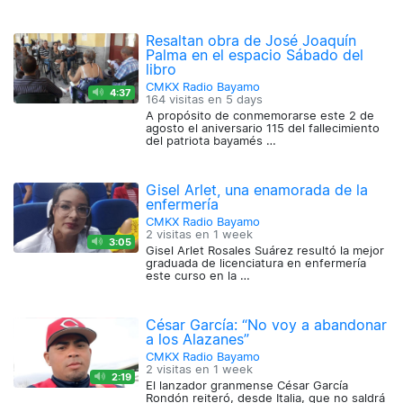
Resaltan obra de José Joaquín
Palma en el espacio Sábado del
libro
CMKX Radio Bayamo
4:37
164 visitas en
5 days
A propósito de conmemorarse este 2 de
agosto el aniversario 115 del fallecimiento
del patriota bayamés …
Gisel Arlet, una enamorada de la
enfermería
CMKX Radio Bayamo
2 visitas en
1 week
3:05
Gisel Arlet Rosales Suárez resultó la mejor
graduada de licenciatura en enfermería
este curso en la …
César García: “No voy a abandonar
a los Alazanes”
CMKX Radio Bayamo
2 visitas en
1 week
2:19
El lanzador granmense César García
Rondón reiteró, desde Italia, que no saldrá