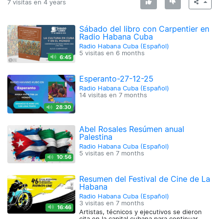
7 visitas en
4 years
Sábado del libro con Carpentier en
Radio Habana Cuba
Radio Habana Cuba (Español)
5 visitas en
6 months
6:45
Esperanto-27-12-25
Radio Habana Cuba (Español)
14 visitas en
7 months
28:30
Abel Rosales Resúmen anual
Palestina
Radio Habana Cuba (Español)
5 visitas en
7 months
10:56
Resumen del Festival de Cine de La
Habana
Radio Habana Cuba (Español)
3 visitas en
7 months
16:46
Artistas, técnicos y ejecutivos se dieron
cita en la capital cubana para continuar