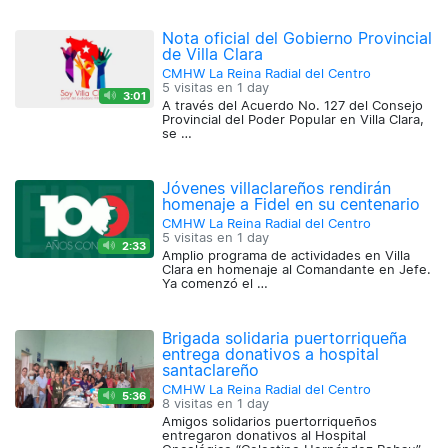
Nota oficial del Gobierno Provincial
de Villa Clara
CMHW La Reina Radial del Centro
5 visitas en
1 day
3:01
A través del Acuerdo No. 127 del Consejo
Provincial del Poder Popular en Villa Clara,
se …
Jóvenes villaclareños rendirán
homenaje a Fidel en su centenario
CMHW La Reina Radial del Centro
5 visitas en
1 day
2:33
Amplio programa de actividades en Villa
Clara en homenaje al Comandante en Jefe.
Ya comenzó el …
Brigada solidaria puertorriqueña
entrega donativos a hospital
santaclareño
CMHW La Reina Radial del Centro
5:36
8 visitas en
1 day
Amigos solidarios puertorriqueños
entregaron donativos al Hospital