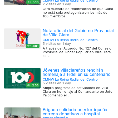
CMHW La Reina Radial del Centro
5:16
2 visitas en
1 day
Otra muestra de reafirmación de que Cuba
no está sola protagonizaron los más de
100 miembros …
Nota oficial del Gobierno Provincial
de Villa Clara
CMHW La Reina Radial del Centro
5 visitas en
1 day
3:01
A través del Acuerdo No. 127 del Consejo
Provincial del Poder Popular en Villa Clara,
se …
Jóvenes villaclareños rendirán
homenaje a Fidel en su centenario
CMHW La Reina Radial del Centro
5 visitas en
1 day
2:33
Amplio programa de actividades en Villa
Clara en homenaje al Comandante en Jefe.
Ya comenzó el …
Brigada solidaria puertorriqueña
entrega donativos a hospital