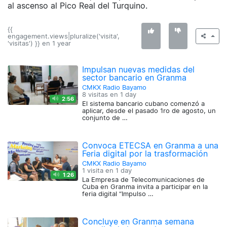
al ascenso al Pico Real del Turquino.
{{
engagement.views|pluralize('visita',
'visitas') }} en
1 year
Impulsan nuevas medidas del
sector bancario en Granma
CMKX Radio Bayamo
8 visitas en
1 day
2:56
El sistema bancario cubano comenzó a
aplicar, desde el pasado 1ro de agosto, un
conjunto de …
Convoca ETECSA en Granma a una
Feria digital por la trasformación
CMKX Radio Bayamo
1 visita en
1 day
1:26
La Empresa de Telecomunicaciones de
Cuba en Granma invita a participar en la
feria digital “Impulso …
Concluye en Granma semana