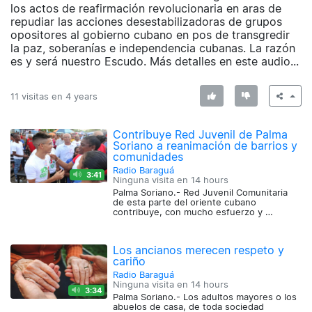
los actos de reafirmación revolucionaria en aras de
repudiar las acciones desestabilizadoras de grupos
opositores al gobierno cubano en pos de transgredir
la paz, soberanías e independencia cubanas. La razón
es y será nuestro Escudo. Más detalles en este audio...
11 visitas en
4 years
Contribuye Red Juvenil de Palma
Soriano a reanimación de barrios y
comunidades
Radio Baraguá
3:41
Ninguna visita en
14 hours
Palma Soriano.- Red Juvenil Comunitaria
de esta parte del oriente cubano
contribuye, con mucho esfuerzo y …
Los ancianos merecen respeto y
cariño
Radio Baraguá
Ninguna visita en
14 hours
3:34
Palma Soriano.- Los adultos mayores o los
abuelos de casa, de toda sociedad