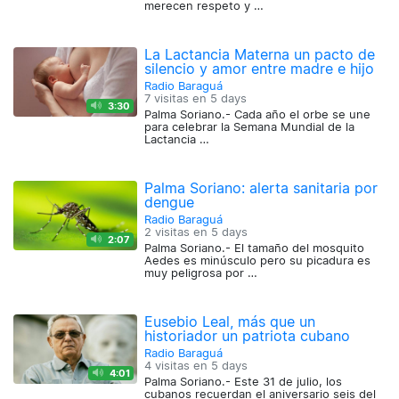
merecen respeto y …
La Lactancia Materna un pacto de
silencio y amor entre madre e hijo
Radio Baraguá
7 visitas en
5 days
3:30
Palma Soriano.- Cada año el orbe se une
para celebrar la Semana Mundial de la
Lactancia …
Palma Soriano: alerta sanitaria por
dengue
Radio Baraguá
2 visitas en
5 days
2:07
Palma Soriano.- El tamaño del mosquito
Aedes es minúsculo pero su picadura es
muy peligrosa por …
Eusebio Leal, más que un
historiador un patriota cubano
Radio Baraguá
4 visitas en
5 days
4:01
Palma Soriano.- Este 31 de julio, los
cubanos recuerdan el aniversario seis del