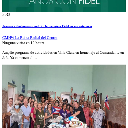
2:33
Jóvenes villaclareños rendirán homenaje a Fidel en su centenario
CMHW La Reina Radial del Centro
Ninguna visita en
12 hours
Amplio programa de actividades en Villa Clara en homenaje al Comandante en
Jefe. Ya comenzó el …