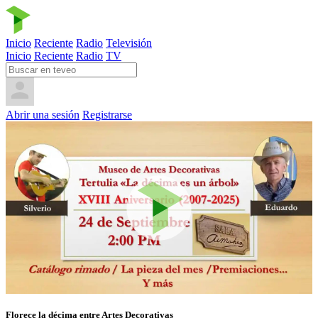
Inicio
Reciente
Radio
Televisión
Inicio
Reciente
Radio
TV
Abrir una sesión
Registrarse
Florece la décima entre Artes Decorativas