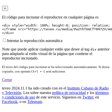
×
El código para incrustar el reproductor en cualquier página es
<div style="width: 100%; height:0; position: relative; 
<iframe src="https://teveo.cu/media/Pw2thTUmCfT897ZV/em
</div>
Intentar la reproducción automática
Note que puede aplicar cualquier estilo que desee al
tag
anterior
div
para adaptarlo al estilo visual de la página que contiene el
reproductor incrustado.
El texto del código para incrustar se ha seleccionado automáticamente. Si desea
copiarlo, con oprimir
será suficiente.
Ctrl + C
Cerrar
teveo
2024.11.1
ha sido creado con
en el
Instituto Cubano de Radio
y Televisión
. Lea sobre nuestra
política de privacidad
y los
términos
y condiciones de uso
de este servicio. Síguenos en
Twitter
, en
Facebook
, o en
Telegram
.