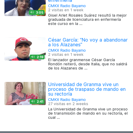
enfermería
CMKX Radio Bayamo
2 visitas en
1 week
3:05
Gisel Arlet Rosales Suárez resultó la mejor
graduada de licenciatura en enfermería
este curso en la …
César García: “No voy a abandonar
a los Alazanes”
CMKX Radio Bayamo
2 visitas en
1 week
2:19
El lanzador granmense César García
Rondón reiteró, desde Italia, que no saldrá
de los Alazanes de …
Universidad de Granma vive un
proceso de traspaso de mando en
su rectoría
CMKX Radio Bayamo
2:41
27 visitas en
2 weeks
La Universidad de Granma vive un proceso
de transmisión de mando en su rectoría, el
cual …