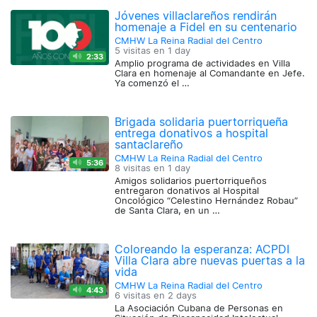
Jóvenes villaclareños rendirán
homenaje a Fidel en su centenario
CMHW La Reina Radial del Centro
5 visitas en
1 day
2:33
Amplio programa de actividades en Villa
Clara en homenaje al Comandante en Jefe.
Ya comenzó el …
Brigada solidaria puertorriqueña
entrega donativos a hospital
santaclareño
CMHW La Reina Radial del Centro
5:36
8 visitas en
1 day
Amigos solidarios puertorriqueños
entregaron donativos al Hospital
Oncológico “Celestino Hernández Robau”
de Santa Clara, en un …
Coloreando la esperanza: ACPDI
Villa Clara abre nuevas puertas a la
vida
CMHW La Reina Radial del Centro
4:43
6 visitas en
2 days
La Asociación Cubana de Personas en