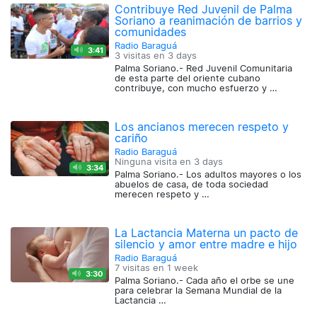
Contribuye Red Juvenil de Palma
Soriano a reanimación de barrios y
comunidades
Radio Baraguá
3:41
3 visitas en
3 days
Palma Soriano.- Red Juvenil Comunitaria
de esta parte del oriente cubano
contribuye, con mucho esfuerzo y …
Los ancianos merecen respeto y
cariño
Radio Baraguá
Ninguna visita en
3 days
3:34
Palma Soriano.- Los adultos mayores o los
abuelos de casa, de toda sociedad
merecen respeto y …
La Lactancia Materna un pacto de
silencio y amor entre madre e hijo
Radio Baraguá
7 visitas en
1 week
3:30
Palma Soriano.- Cada año el orbe se une
para celebrar la Semana Mundial de la
Lactancia …