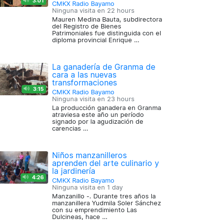
3:01
CMKX Radio Bayamo
Ninguna visita en
22 hours
Mauren Medina Bauta, subdirectora
del Registro de Bienes
Patrimoniales fue distinguida con el
diploma provincial Enrique …
La ganadería de Granma de
cara a las nuevas
transformaciones
3:15
CMKX Radio Bayamo
Ninguna visita en
23 hours
La producción ganadera en Granma
atraviesa este año un período
signado por la agudización de
carencias …
Niños manzanilleros
aprenden del arte culinario y
la jardinería
4:26
CMKX Radio Bayamo
Ninguna visita en
1 day
Manzanillo -. Durante tres años la
manzanillera Yudmila Soler Sánchez
con su emprendimiento Las
Dulcineas, hace …