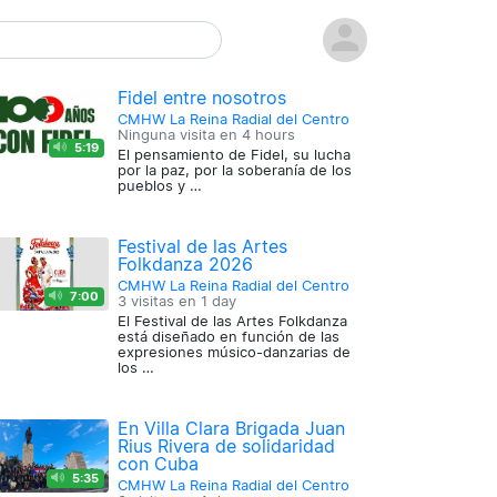
Fidel entre nosotros
CMHW La Reina Radial del Centro
Ninguna visita en
4 hours
5:19
El pensamiento de Fidel, su lucha
por la paz, por la soberanía de los
pueblos y …
Festival de las Artes
Folkdanza 2026
CMHW La Reina Radial del Centro
7:00
3 visitas en
1 day
El Festival de las Artes Folkdanza
está diseñado en función de las
expresiones músico-danzarias de
los …
En Villa Clara Brigada Juan
Rius Rivera de solidaridad
con Cuba
5:35
CMHW La Reina Radial del Centro