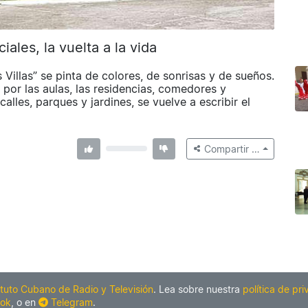
ales, la vuelta a la vida
Villas” se pinta de colores, de sonrisas y de sueños.
 por las aulas, las residencias, comedores y
calles, parques y jardines, se vuelve a escribir el
Compartir …
ituto Cubano de Radio y Televisión
. Lea sobre nuestra
política de pr
ok
, o en
Telegram
.