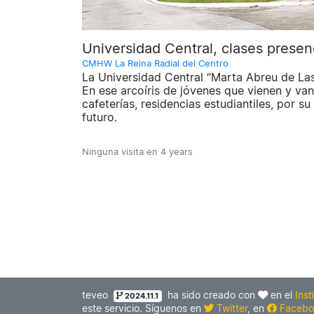
Universidad Central, clases presenci
CMHW La Reina Radial del Centro
La Universidad Central “Marta Abreu de Las 
En ese arcoíris de jóvenes que vienen y van
cafeterías, residencias estudiantiles, por su 
futuro.
Ninguna visita en
4 years
teveo
ha sido creado con
en el
Inst
2024.11.1
este servicio. Síguenos en
Twitter
, en
Facebo