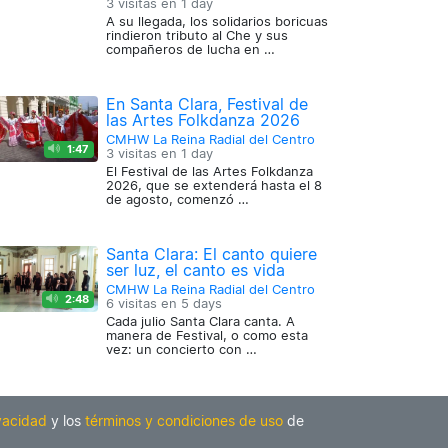
3 visitas en
1 day
A su llegada, los solidarios boricuas
rindieron tributo al Che y sus
compañeros de lucha en …
En Santa Clara, Festival de
las Artes Folkdanza 2026
CMHW La Reina Radial del Centro
1:47
3 visitas en
1 day
El Festival de las Artes Folkdanza
2026, que se extenderá hasta el 8
de agosto, comenzó …
Santa Clara: El canto quiere
ser luz, el canto es vida
CMHW La Reina Radial del Centro
2:48
6 visitas en
5 days
Cada julio Santa Clara canta. A
manera de Festival, o como esta
vez: un concierto con …
ivacidad
y los
términos y condiciones de uso
de