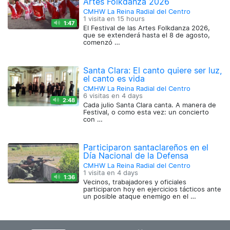
Artes Folkdanza 2026
CMHW La Reina Radial del Centro
1 visita en
15 hours
1:47
El Festival de las Artes Folkdanza 2026,
que se extenderá hasta el 8 de agosto,
comenzó …
Santa Clara: El canto quiere ser luz,
el canto es vida
CMHW La Reina Radial del Centro
6 visitas en
4 days
2:48
Cada julio Santa Clara canta. A manera de
Festival, o como esta vez: un concierto
con …
Participaron santaclareños en el
Día Nacional de la Defensa
CMHW La Reina Radial del Centro
1 visita en
4 days
1:36
Vecinos, trabajadores y oficiales
participaron hoy en ejercicios tácticos ante
un posible ataque enemigo en el …