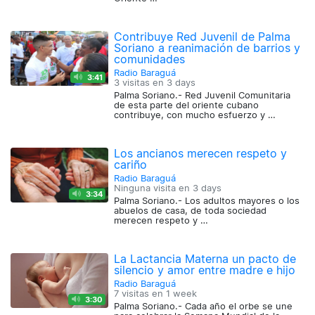
Contribuye Red Juvenil de Palma
Soriano a reanimación de barrios y
comunidades
Radio Baraguá
3:41
3 visitas en
3 days
Palma Soriano.- Red Juvenil Comunitaria
de esta parte del oriente cubano
contribuye, con mucho esfuerzo y …
Los ancianos merecen respeto y
cariño
Radio Baraguá
Ninguna visita en
3 days
3:34
Palma Soriano.- Los adultos mayores o los
abuelos de casa, de toda sociedad
merecen respeto y …
La Lactancia Materna un pacto de
silencio y amor entre madre e hijo
Radio Baraguá
7 visitas en
1 week
3:30
Palma Soriano.- Cada año el orbe se une