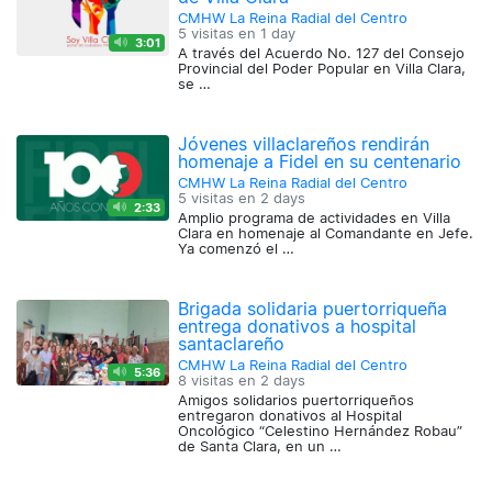
CMHW La Reina Radial del Centro
5 visitas en
1 day
3:01
A través del Acuerdo No. 127 del Consejo
Provincial del Poder Popular en Villa Clara,
se …
Jóvenes villaclareños rendirán
homenaje a Fidel en su centenario
CMHW La Reina Radial del Centro
5 visitas en
2 days
2:33
Amplio programa de actividades en Villa
Clara en homenaje al Comandante en Jefe.
Ya comenzó el …
Brigada solidaria puertorriqueña
entrega donativos a hospital
santaclareño
CMHW La Reina Radial del Centro
5:36
8 visitas en
2 days
Amigos solidarios puertorriqueños
entregaron donativos al Hospital
Oncológico “Celestino Hernández Robau”
de Santa Clara, en un …