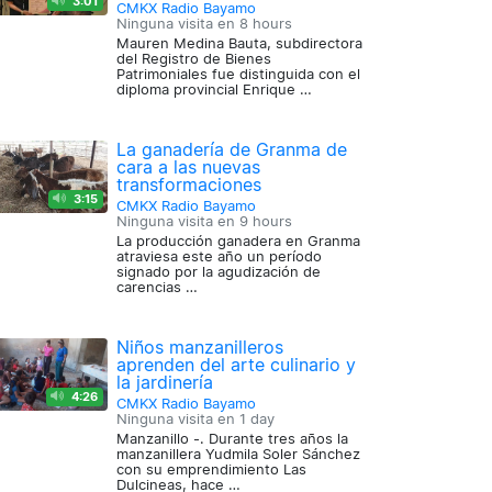
3:01
CMKX Radio Bayamo
Ninguna visita en
8 hours
Mauren Medina Bauta, subdirectora
del Registro de Bienes
Patrimoniales fue distinguida con el
diploma provincial Enrique …
La ganadería de Granma de
cara a las nuevas
transformaciones
3:15
CMKX Radio Bayamo
Ninguna visita en
9 hours
La producción ganadera en Granma
atraviesa este año un período
signado por la agudización de
carencias …
Niños manzanilleros
aprenden del arte culinario y
la jardinería
4:26
CMKX Radio Bayamo
Ninguna visita en
1 day
Manzanillo -. Durante tres años la
manzanillera Yudmila Soler Sánchez
con su emprendimiento Las
Dulcineas, hace …