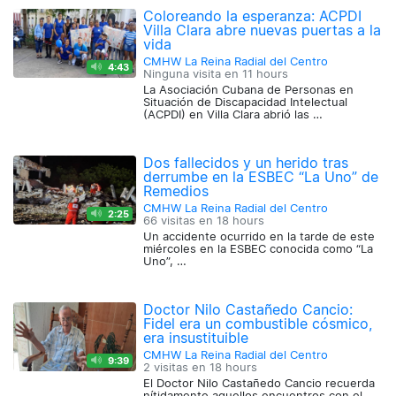
Coloreando la esperanza: ACPDI
Villa Clara abre nuevas puertas a la
vida
CMHW La Reina Radial del Centro
4:43
Ninguna visita en
11 hours
La Asociación Cubana de Personas en
Situación de Discapacidad Intelectual
(ACPDI) en Villa Clara abrió las …
Dos fallecidos y un herido tras
derrumbe en la ESBEC “La Uno” de
Remedios
CMHW La Reina Radial del Centro
2:25
66 visitas en
18 hours
Un accidente ocurrido en la tarde de este
miércoles en la ESBEC conocida como “La
Uno”, …
Doctor Nilo Castañedo Cancio:
Fidel era un combustible cósmico,
era insustituible
CMHW La Reina Radial del Centro
9:39
2 visitas en
18 hours
El Doctor Nilo Castañedo Cancio recuerda
nítidamente aquellos encuentros con el