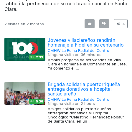
ratificó la pertinencia de su celebración anual en Santa
Clara.
2 visitas en
2 months
Jóvenes villaclareños rendirán
homenaje a Fidel en su centenario
CMHW La Reina Radial del Centro
Ninguna visita en
36 minutes
2:33
Amplio programa de actividades en Villa
Clara en homenaje al Comandante en Jefe.
Ya comenzó el …
Brigada solidaria puertorriqueña
entrega donativos a hospital
santaclareño
CMHW La Reina Radial del Centro
5:36
Ninguna visita en
2 hours
Amigos solidarios puertorriqueños
entregaron donativos al Hospital
Oncológico “Celestino Hernández Robau”
de Santa Clara, en un …