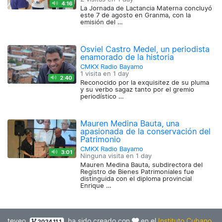
4:16
La Jornada de Lactancia Materna concluyó
este 7 de agosto en Granma, con la
emisión del …
Osviel Castro Medel, un periodista
enamorado de la historia
CMKX Radio Bayamo
1 visita en
1 day
2:40
Reconocido por la exquisitez de su pluma
y su verbo sagaz tanto por el gremio
periodístico …
Mauren Medina Bauta, una
apasionada de la conservación del
Patrimonio
CMKX Radio Bayamo
3:01
Ninguna visita en
1 day
Mauren Medina Bauta, subdirectora del
Registro de Bienes Patrimoniales fue
distinguida con el diploma provincial
Enrique …
teveo
ha sido creado con
en el
Instituto Cubano
2024.11.1