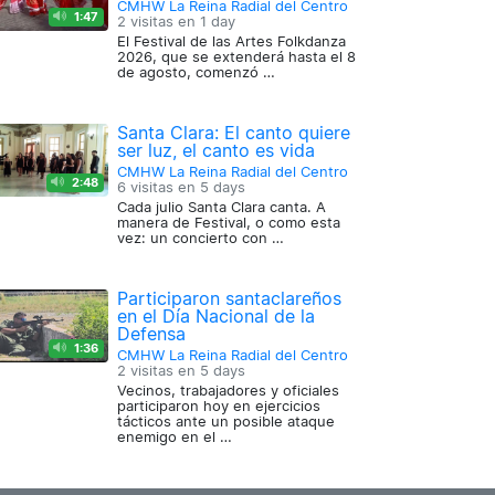
CMHW La Reina Radial del Centro
1:47
2 visitas en
1 day
El Festival de las Artes Folkdanza
2026, que se extenderá hasta el 8
de agosto, comenzó …
Santa Clara: El canto quiere
ser luz, el canto es vida
CMHW La Reina Radial del Centro
2:48
6 visitas en
5 days
Cada julio Santa Clara canta. A
manera de Festival, o como esta
vez: un concierto con …
Participaron santaclareños
en el Día Nacional de la
Defensa
1:36
CMHW La Reina Radial del Centro
2 visitas en
5 days
Vecinos, trabajadores y oficiales
participaron hoy en ejercicios
tácticos ante un posible ataque
enemigo en el …