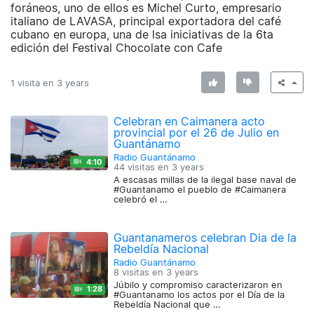
foráneos, uno de ellos es Michel Curto, empresario
italiano de LAVASA, principal exportadora del café
cubano en europa, una de lsa iniciativas de la 6ta
edición del Festival Chocolate con Cafe
1 visita en
3 years
Celebran en Caimanera acto
provincial por el 26 de Julio en
Guantánamo
Radio Guantánamo
4:10
44 visitas en
3 years
A escasas millas de la ilegal base naval de
#Guantanamo el pueblo de #Caimanera
celebró el …
Guantanameros celebran Dia de la
Rebeldía Nacional
Radio Guantánamo
8 visitas en
3 years
Júbilo y compromiso caracterizaron en
1:28
#Guantanamo los actos por el Día de la
Rebeldía Nacional que …