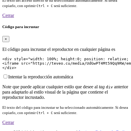
El texto del acceso directo se ha seleccionado automáticamente. Si desea
copiarlo, con oprimir
será suficiente.
Ctrl + C
Cerrar
Código para incrustar
×
El código para incrustar el reproductor en cualquier página es
<div style="width: 100%; height:0; position: relative; 
<iframe src="https://teveo.cu/media/UdGwPT4Mt59Qq9RW/em
</div>
Intentar la reproducción automática
Note que puede aplicar cualquier estilo que desee al
tag
anterior
div
para adaptarlo al estilo visual de la página que contiene el
reproductor incrustado.
El texto del código para incrustar se ha seleccionado automáticamente. Si desea
copiarlo, con oprimir
será suficiente.
Ctrl + C
Cerrar