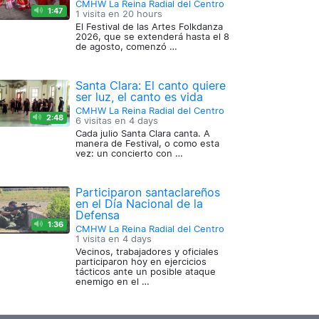
CMHW La Reina Radial del Centro
1:47
1 visita en
20 hours
El Festival de las Artes Folkdanza
2026, que se extenderá hasta el 8
de agosto, comenzó …
Santa Clara: El canto quiere
ser luz, el canto es vida
CMHW La Reina Radial del Centro
2:48
6 visitas en
4 days
Cada julio Santa Clara canta. A
manera de Festival, o como esta
vez: un concierto con …
Participaron santaclareños
en el Día Nacional de la
Defensa
1:36
CMHW La Reina Radial del Centro
1 visita en
4 days
Vecinos, trabajadores y oficiales
participaron hoy en ejercicios
tácticos ante un posible ataque
enemigo en el …