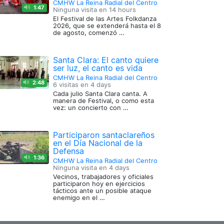
CMHW La Reina Radial del Centro
1:47
Ninguna visita en
14 hours
El Festival de las Artes Folkdanza
2026, que se extenderá hasta el 8
de agosto, comenzó …
Santa Clara: El canto quiere
ser luz, el canto es vida
CMHW La Reina Radial del Centro
2:48
6 visitas en
4 days
Cada julio Santa Clara canta. A
manera de Festival, o como esta
vez: un concierto con …
Participaron santaclareños
en el Día Nacional de la
Defensa
1:36
CMHW La Reina Radial del Centro
Ninguna visita en
4 days
Vecinos, trabajadores y oficiales
participaron hoy en ejercicios
tácticos ante un posible ataque
enemigo en el …