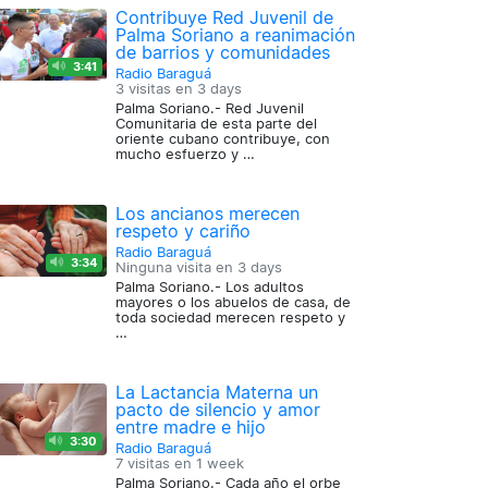
Contribuye Red Juvenil de
Palma Soriano a reanimación
de barrios y comunidades
3:41
Radio Baraguá
3 visitas en
3 days
Palma Soriano.- Red Juvenil
Comunitaria de esta parte del
oriente cubano contribuye, con
mucho esfuerzo y …
Los ancianos merecen
respeto y cariño
Radio Baraguá
3:34
Ninguna visita en
3 days
Palma Soriano.- Los adultos
mayores o los abuelos de casa, de
toda sociedad merecen respeto y
…
La Lactancia Materna un
pacto de silencio y amor
entre madre e hijo
3:30
Radio Baraguá
7 visitas en
1 week
Palma Soriano.- Cada año el orbe