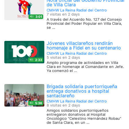
Nota oficial del Gobierno Provincial
de Villa Clara
CMHW La Reina Radial del Centro
7 visitas en
2 days
3:01
A través del Acuerdo No. 127 del Consejo
Provincial del Poder Popular en Villa Clara,
se …
Jóvenes villaclareños rendirán
homenaje a Fidel en su centenario
CMHW La Reina Radial del Centro
5 visitas en
2 days
2:33
Amplio programa de actividades en Villa
Clara en homenaje al Comandante en Jefe.
Ya comenzó el …
Brigada solidaria puertorriqueña
entrega donativos a hospital
santaclareño
CMHW La Reina Radial del Centro
5:36
8 visitas en
2 days
Amigos solidarios puertorriqueños
entregaron donativos al Hospital
Oncológico “Celestino Hernández Robau”
de Santa Clara, en un …