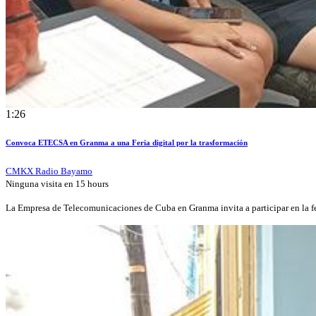
1:26
Convoca ETECSA en Granma a una Feria digital por la trasformación
CMKX Radio Bayamo
Ninguna visita en
15 hours
La Empresa de Telecomunicaciones de Cuba en Granma invita a participar en la f