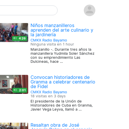
Niños manzanilleros
aprenden del arte culinario y
la jardinería
4:26
CMKX Radio Bayamo
Ninguna visita en
1 hour
Manzanillo -. Durante tres años la
manzanillera Yudmila Soler Sánchez
con su emprendimiento Las
Dulcineas, hace …
Convocan historiadores de
Granma a celebrar centenario
de Fidel
2:01
CMKX Radio Bayamo
18 visitas en
3 days
El presidente de la Unión de
Historiadores de Cuba en Granma,
Javier Vega Leyva, llamó a …
Resaltan obra de José