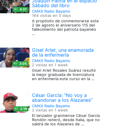
Joaquín Palma en el espacio
Sábado del libro
4:37
CMKX Radio Bayamo
164 visitas en
5 days
A propósito de conmemorarse este
2 de agosto el aniversario 115 del
fallecimiento del patriota bayamés
…
Gisel Arlet, una enamorada
de la enfermería
CMKX Radio Bayamo
3:05
2 visitas en
1 week
Gisel Arlet Rosales Suárez resultó
la mejor graduada de licenciatura
en enfermería este curso en la …
César García: “No voy a
abandonar a los Alazanes”
CMKX Radio Bayamo
2:19
2 visitas en
1 week
El lanzador granmense César García
Rondón reiteró, desde Italia, que no
saldrá de los Alazanes de …